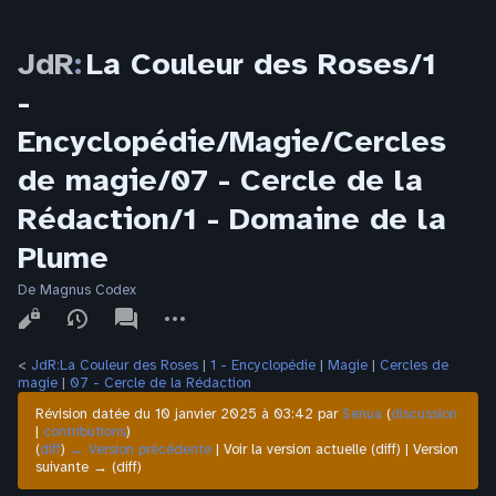
JdR
:
La Couleur des Roses/1
-
Encyclopédie/Magie/Cercles
de magie/07 - Cercle de la
Rédaction/1 - Domaine de la
Plume
De Magnus Codex
Affichages
associated-
Autres
pages
actions
<
JdR:La Couleur des Roses
‎ |
1 - Encyclopédie
‎ |
Magie
‎ |
Cercles de
magie
‎ |
07 - Cercle de la Rédaction
Révision datée du 10 janvier 2025 à 03:42 par
Senua
(
discussion
|
contributions
)
(
diff
)
← Version précédente
| Voir la version actuelle (diff) | Version
suivante → (diff)