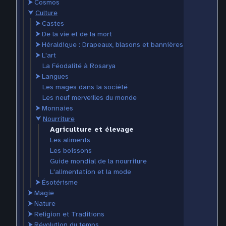
⮞
Cosmos
⮟
Culture
⮞
Castes
⮞
De la vie et de la mort
⮞
Héraldique : Drapeaux, blasons et bannières
⮞
L'art
La Féodalité à Rosarya
⮞
Langues
Les mages dans la société
Les neuf merveilles du monde
⮞
Monnaies
⮟
Nourriture
Agriculture et élevage
Les aliments
Les boissons
Guide mondial de la nourriture
L'alimentation et la mode
⮞
Ésotérisme
⮞
Magie
⮞
Nature
⮞
Religion et Traditions
⮞
Révolution du temps