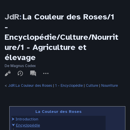
JdR
:
La Couleur des Roses/1
-
Encyclopédie/Culture/Nourrit
ure/1 - Agriculture et
élevage
De Magnus Codex
Affichages
associated-
Autres
pages
actions
<
JdR:La Couleur des Roses
‎ |
1 - Encyclopédie
‎ |
Culture
‎ |
Nourriture
La Couleur des Roses
⮞
Introduction
⮟
Encyclopédie