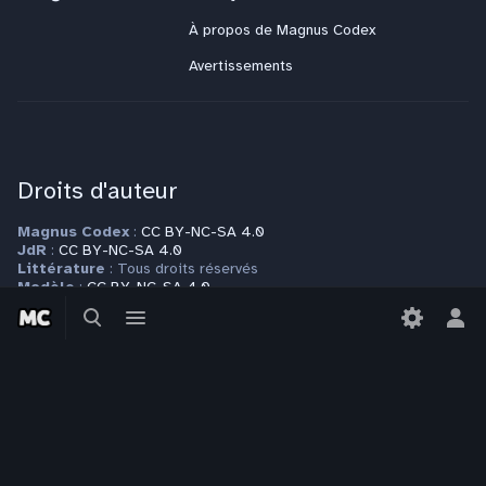
À propos de Magnus Codex
Avertissements
Droits d'auteur
Magnus Codex
:
CC BY-NC-SA 4.0
JdR
:
CC BY-NC-SA 4.0
Littérature
: Tous droits réservés
Modèle
:
CC BY-NC-SA 4.0
Basculer
Basculer
Autres espaces de nom
: Tous droits réservés
la
le
Bas
Plus d'informations sur la page
Copyrights
recherche
menu
le
men
per
Contact
Pour toute question ou requête, veuillez vous adresser à
contact@magnuscodex.net