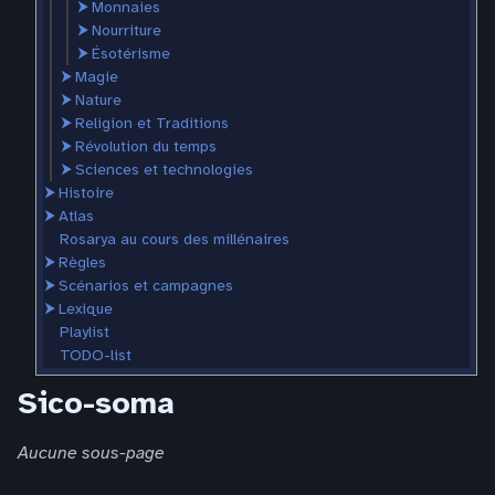
⮞
Monnaies
⮞
Nourriture
⮞
Ésotérisme
⮞
Magie
⮞
Nature
⮞
Religion et Traditions
⮞
Révolution du temps
⮞
Sciences et technologies
⮞
Histoire
⮞
Atlas
Rosarya au cours des millénaires
⮞
Règles
⮞
Scénarios et campagnes
⮞
Lexique
Playlist
TODO-list
Sico-soma
Aucune sous-page