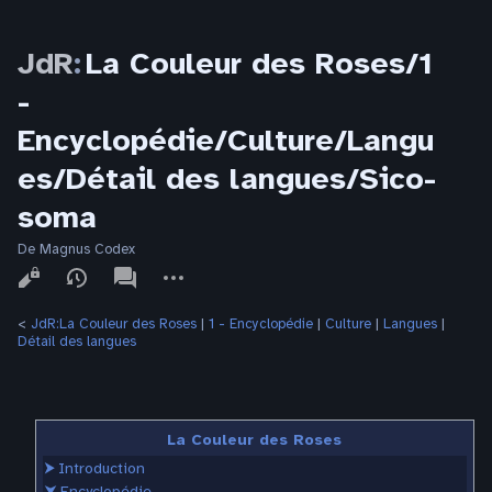
JdR
:
La Couleur des Roses/1
-
Encyclopédie/Culture/Langu
es/Détail des langues/Sico-
soma
De Magnus Codex
Affichages
associated-
Autres
pages
actions
<
JdR:La Couleur des Roses
‎ |
1 - Encyclopédie
‎ |
Culture
‎ |
Langues
‎ |
Détail des langues
La Couleur des Roses
⮞
Introduction
⮟
Encyclopédie