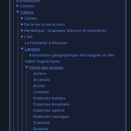
⮞
Cosmos
⮟
Culture
⮞
Castes
⮞
De la vie et de la mort
⮞
Héraldique : Drapeaux, blasons et bannières
⮞
L'art
La Féodalité à Rosarya
⮟
Langues
Association géographique des langues et des
styles linguistiques
⮟
Détail des langues
Antéco
Arcanais
Arsom
Commun
Dialectes baltans
Dialectes bovaltans
Dialectes opéros
Dialectes sauvages
Drachais
Drasche