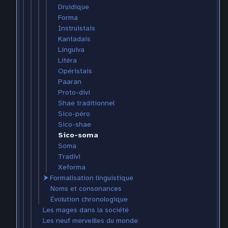
Druidique
Forma
Instruistais
Kantadais
Linguiva
Litéra
Opéristais
Paaran
Proto-divi
Shae traditionnel
Sico-péro
Sico-shae
Sico-soma
Soma
Tradivi
Xeforma
⮞
Formalisation linguistique
Noms et consonances
Évolution chronologique
Les mages dans la société
Les neuf merveilles du monde