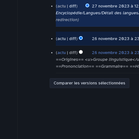
27
actu
diff
27 novembre 2023 à 12
novembre
Encyclopédie/Langues/Détail des langues/
2023
redirection
26
actu
diff
26 novembre 2023 à 2
novembre
A
2023
u
actu
diff
26 novembre 2023 à 2
c
==Origines== <u>Groupe linguistique</u
u
==Prononciation== ==Grammaire== ==Hi
n
r
é
s
u
m
é
d
e
s