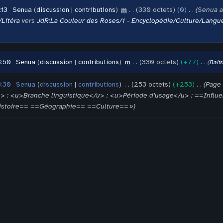
:13
‎
Senua
discussion
contributions
‎
m
330 octets
0
‎
Senua a
Litéra
vers
JdR:La Couleur des Roses/1 - Encyclopédie/Culture/Langue
3:50
‎
Senua
discussion
contributions
‎
m
330 octets
+77
‎
Bali
3:30
‎
Senua
discussion
contributions
‎
253 octets
+253
‎
Page 
> : <u>Branche linguistique</u> : <u>Période d’usage</u> : ==In
stoire== ==Géographie== ==Culture== »