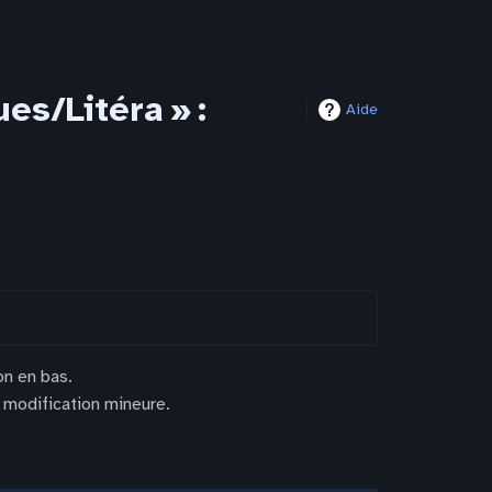
s/Litéra » :
Aide
on en bas.
 modification mineure.