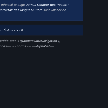
 déplacé la page
JdR:La Couleur des Roses/1 -
s/Détail des langues/Litéra
sans laisser de
se
:
Éditeur visuel
créée avec « {{Modèle:JdR:Navigation }}
fluences== ==Forme== ==Alphabet==