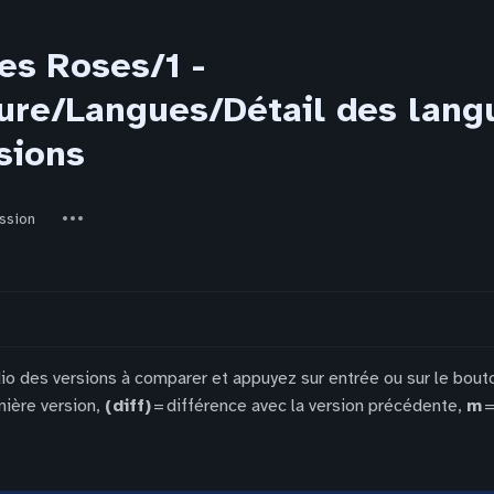
es Roses/1 -
re/Langues/Détail des langue
sions
ed-
Autres
ssion
actions
dio des versions à comparer et appuyez sur entrée ou sur le bout
nière version,
(diff)
= différence avec la version précédente,
m
=