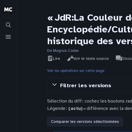
« JdR:La Couleur d
Basculer
Encyclopédie/Cultu
la
recherche
Basculer
historique des ver
le
menu
De Magnus Codex
Affichages
associat
Voir
JdR
Lire
Voir le texte source
Discu
pages
l’historique
Voir les opérations sur cette page
Filtrer les versions
Sélection du diff : cochez les boutons ra
Légende :
(actu)
= différence avec la der