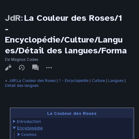
JdR
:
La Couleur des Roses/1
-
Encyclopédie/Culture/Langu
es/Détail des langues/Forma
De Magnus Codex
Affichages
associated-
Autres
pages
actions
<
JdR:La Couleur des Roses
‎ |
1 - Encyclopédie
‎ |
Culture
‎ |
Langues
‎ |
Détail des langues
La Couleur des Roses
⮞
Introduction
⮟
Encyclopédie
⮞
Cosmos