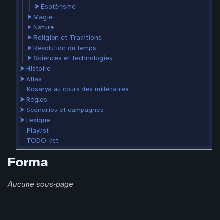
⮞
Ésotérisme
⮞
Magie
⮞
Nature
⮞
Religion et Traditions
⮞
Révolution du temps
⮞
Sciences et technologies
⮞
Histoire
⮞
Atlas
Rosarya au cours des millénaires
⮞
Règles
⮞
Scénarios et campagnes
⮞
Lexique
Playlist
TODO-list
Forma
Aucune sous-page