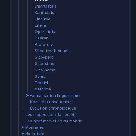
Instruistais
Kantadais
Linguiva
Litéra
Opéristais
Paaran
Proto-divi
Shae traditionnel
Sico-péro
Sico-shae
Sico-soma
Soma
Tradivi
Xeforma
⮞
Formalisation linguistique
Noms et consonances
Évolution chronologique
Les mages dans la société
Les neuf merveilles du monde
⮞
Monnaies
⮞
Nourriture