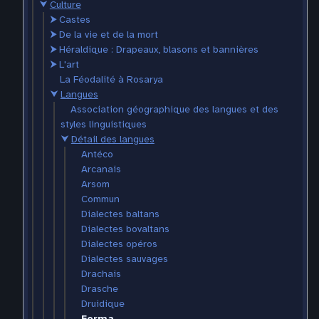
⮟
Culture
⮞
Castes
⮞
De la vie et de la mort
⮞
Héraldique : Drapeaux, blasons et bannières
⮞
L'art
La Féodalité à Rosarya
⮟
Langues
Association géographique des langues et des
styles linguistiques
⮟
Détail des langues
Antéco
Arcanais
Arsom
Commun
Dialectes baltans
Dialectes bovaltans
Dialectes opéros
Dialectes sauvages
Drachais
Drasche
Druidique
Forma