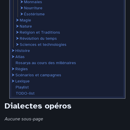
⮞
Monnaies
⮞
Nourriture
⮞
Ésotérisme
⮞
Magie
⮞
Nature
⮞
Religion et Traditions
⮞
Révolution du temps
⮞
Sciences et technologies
⮞
Histoire
⮞
Atlas
Rosarya au cours des millénaires
⮞
Règles
⮞
Scénarios et campagnes
⮞
Lexique
Playlist
TODO-list
Dialectes opéros
Aucune sous-page