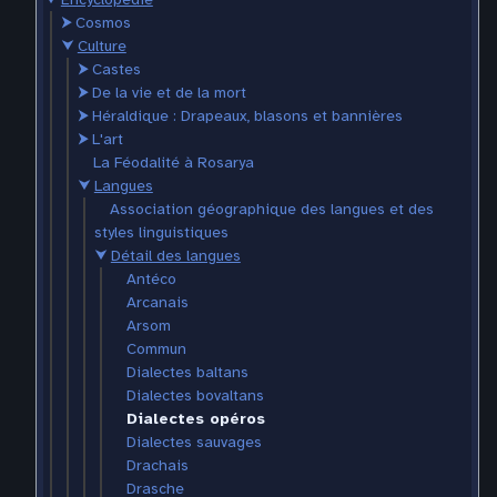
⮞
Cosmos
⮟
Culture
⮞
Castes
⮞
De la vie et de la mort
⮞
Héraldique : Drapeaux, blasons et bannières
⮞
L'art
La Féodalité à Rosarya
⮟
Langues
Association géographique des langues et des
styles linguistiques
⮟
Détail des langues
Antéco
Arcanais
Arsom
Commun
Dialectes baltans
Dialectes bovaltans
Dialectes opéros
Dialectes sauvages
Drachais
Drasche