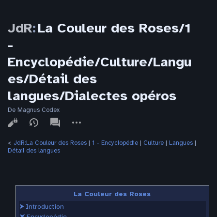
JdR
:
La Couleur des Roses/1
-
Encyclopédie/Culture/Langu
es/Détail des
langues/Dialectes opéros
De Magnus Codex
Affichages
associated-
Autres
pages
actions
<
JdR:La Couleur des Roses
‎ |
1 - Encyclopédie
‎ |
Culture
‎ |
Langues
‎ |
Détail des langues
La Couleur des Roses
⮞
Introduction
⮟
Encyclopédie