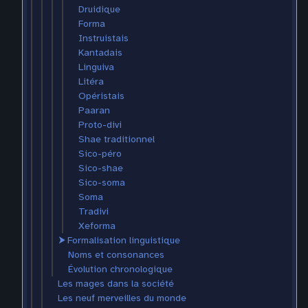
Druidique
Forma
Instruistais
Kantadais
Linguiva
Litéra
Opéristais
Paaran
Proto-divi
Shae traditionnel
Sico-péro
Sico-shae
Sico-soma
Soma
Tradivi
Xeforma
⮞
Formalisation linguistique
Noms et consonances
Évolution chronologique
Les mages dans la société
Les neuf merveilles du monde