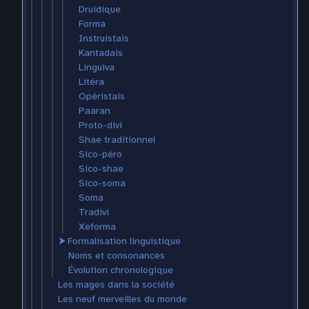
Druidique
Forma
Instruistais
Kantadais
Linguiva
Litéra
Opéristais
Paaran
Proto-divi
Shae traditionnel
Sico-péro
Sico-shae
Sico-soma
Soma
Tradivi
Xeforma
⮞
Formalisation linguistique
Noms et consonances
Évolution chronologique
Les mages dans la société
Les neuf merveilles du monde