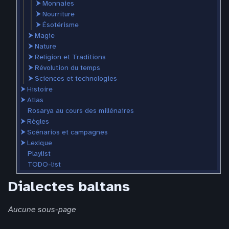
⮞
Monnaies
⮞
Nourriture
⮞
Ésotérisme
⮞
Magie
⮞
Nature
⮞
Religion et Traditions
⮞
Révolution du temps
⮞
Sciences et technologies
⮞
Histoire
⮞
Atlas
Rosarya au cours des millénaires
⮞
Règles
⮞
Scénarios et campagnes
⮞
Lexique
Playlist
TODO-list
Dialectes baltans
Aucune sous-page