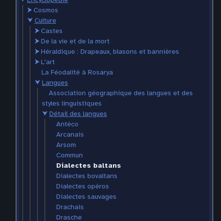
⮞
Cosmos
⮟
Culture
⮞
Castes
⮞
De la vie et de la mort
⮞
Héraldique : Drapeaux, blasons et bannières
⮞
L'art
La Féodalité à Rosarya
⮟
Langues
Association géographique des langues et des
styles linguistiques
⮟
Détail des langues
Antéco
Arcanais
Arsom
Commun
Dialectes baltans
Dialectes bovaltans
Dialectes opéros
Dialectes sauvages
Drachais
Drasche