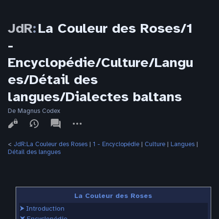
JdR
:
La Couleur des Roses/1
-
Encyclopédie/Culture/Langu
es/Détail des
langues/Dialectes baltans
De Magnus Codex
Affichages
associated-
Autres
pages
actions
<
JdR:La Couleur des Roses
‎ |
1 - Encyclopédie
‎ |
Culture
‎ |
Langues
‎ |
Détail des langues
La Couleur des Roses
⮞
Introduction
⮟
Encyclopédie