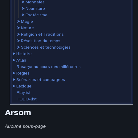
⮞
Monnaies
⮞
Nourriture
⮞
Ésotérisme
⮞
Magie
⮞
Nature
⮞
Religion et Traditions
⮞
Révolution du temps
⮞
Sciences et technologies
⮞
Histoire
⮞
Atlas
Rosarya au cours des millénaires
⮞
Règles
⮞
Scénarios et campagnes
⮞
Lexique
Playlist
TODO-list
Arsom
Aucune sous-page