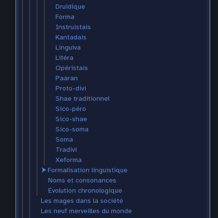
Druidique
Forma
Instruistais
Kantadais
Linguiva
Litéra
Opéristais
Paaran
Proto-divi
Shae traditionnel
Sico-péro
Sico-shae
Sico-soma
Soma
Tradivi
Xeforma
⮞
Formalisation linguistique
Noms et consonances
Évolution chronologique
Les mages dans la société
Les neuf merveilles du monde