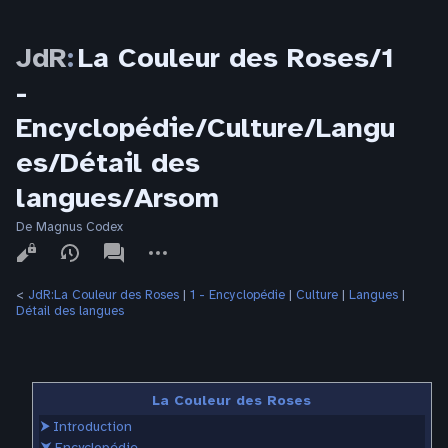
JdR
:
La Couleur des Roses/1
-
Encyclopédie/Culture/Langu
es/Détail des
langues/Arsom
De Magnus Codex
Affichages
associated-
Autres
pages
actions
<
JdR:La Couleur des Roses
‎ |
1 - Encyclopédie
‎ |
Culture
‎ |
Langues
‎ |
Détail des langues
La Couleur des Roses
⮞
Introduction
⮟
Encyclopédie