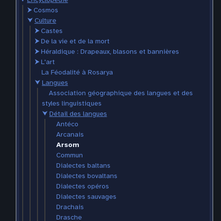
⮞
Cosmos
⮟
Culture
⮞
Castes
⮞
De la vie et de la mort
⮞
Héraldique : Drapeaux, blasons et bannières
⮞
L'art
La Féodalité à Rosarya
⮟
Langues
Association géographique des langues et des
styles linguistiques
⮟
Détail des langues
Antéco
Arcanais
Arsom
Commun
Dialectes baltans
Dialectes bovaltans
Dialectes opéros
Dialectes sauvages
Drachais
Drasche