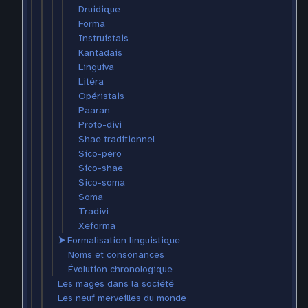
Druidique
Forma
Instruistais
Kantadais
Linguiva
Litéra
Opéristais
Paaran
Proto-divi
Shae traditionnel
Sico-péro
Sico-shae
Sico-soma
Soma
Tradivi
Xeforma
⮞
Formalisation linguistique
Noms et consonances
Évolution chronologique
Les mages dans la société
Les neuf merveilles du monde