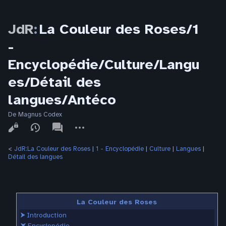
JdR
:
La Couleur des Roses/1
-
Encyclopédie/Culture/Langu
es/Détail des
langues/Antéco
De Magnus Codex
Affichages
associated-
Autres
pages
actions
<
JdR:La Couleur des Roses
‎ |
1 - Encyclopédie
‎ |
Culture
‎ |
Langues
‎ |
Détail des langues
La Couleur des Roses
⮞
Introduction
⮟
Encyclopédie