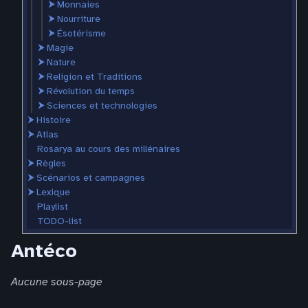
⮞
Monnaies
⮞
Nourriture
⮞
Ésotérisme
⮞
Magie
⮞
Nature
⮞
Religion et Traditions
⮞
Révolution du temps
⮞
Sciences et technologies
⮞
Histoire
⮞
Atlas
Rosarya au cours des millénaires
⮞
Règles
⮞
Scénarios et campagnes
⮞
Lexique
Playlist
TODO-list
Antéco
Aucune sous-page