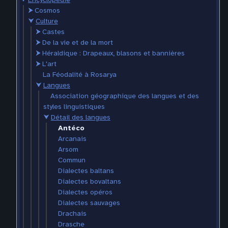
⮞
Cosmos
⮟
Culture
⮞
Castes
⮞
De la vie et de la mort
⮞
Héraldique : Drapeaux, blasons et bannières
⮞
L'art
La Féodalité à Rosarya
⮟
Langues
Association géographique des langues et des
styles linguistiques
⮟
Détail des langues
Antéco
Arcanais
Arsom
Commun
Dialectes baltans
Dialectes bovaltans
Dialectes opéros
Dialectes sauvages
Drachais
Drasche