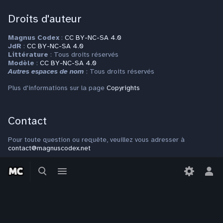
Droits d'auteur
Magnus Codex
:
CC BY-NC-SA 4.0
JdR
:
CC BY-NC-SA 4.0
Littérature
: Tous droits réservés
Modèle
:
CC BY-NC-SA 4.0
Autres espaces de nom
: Tous droits réservés
Plus d'informations sur la page
Copyrights
Contact
Pour toute question ou requête, veuillez vous adresser à
contact@magnuscodex.net
Basculer
Basculer
la
le
Bas
recherche
menu
le
men
per