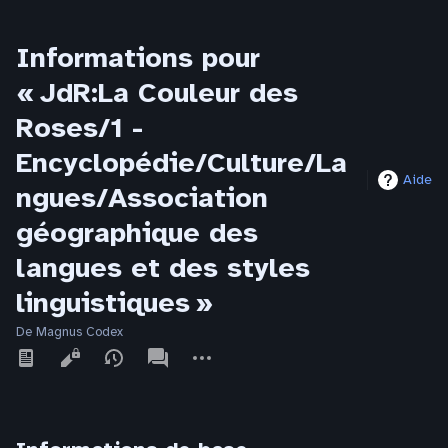
Informations pour
« JdR:La Couleur des
Roses/1 -
Encyclopédie/Culture/La
Aide
ngues/Association
géographique des
langues et des styles
linguistiques »
De Magnus Codex
Affichages
associated-
Autres
pages
actions