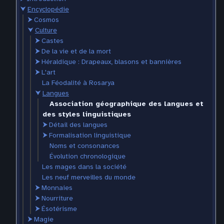
⮟
Encyclopédie
⮞
Cosmos
⮟
Culture
⮞
Castes
⮞
De la vie et de la mort
⮞
Héraldique : Drapeaux, blasons et bannières
⮞
L'art
La Féodalité à Rosarya
⮟
Langues
Association géographique des langues et
des styles linguistiques
⮞
Détail des langues
⮞
Formalisation linguistique
Noms et consonances
Évolution chronologique
Les mages dans la société
Les neuf merveilles du monde
⮞
Monnaies
⮞
Nourriture
⮞
Ésotérisme
⮞
Magie