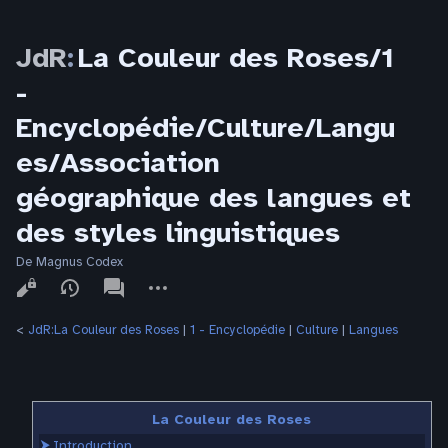
JdR
:
La Couleur des Roses/1
-
Encyclopédie/Culture/Langu
es/Association
géographique des langues et
des styles linguistiques
De Magnus Codex
Affichages
associated-
Autres
pages
actions
<
JdR:La Couleur des Roses
‎ |
1 - Encyclopédie
‎ |
Culture
‎ |
Langues
La Couleur des Roses
⮞
Introduction