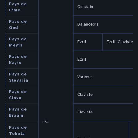
Pays de
Ciméain
Cime
Pays de
Balanceois
Oud
Pays de
Ezrif
Ezrif, Claviste
Meyis
Pays de
Ezrif
Kayis
Pays de
Variasc
Slevaria
Pays de
Claviste
Clava
Pays de
Claviste
Braam
n/a
Fa
Pays de
Tohuta
Va