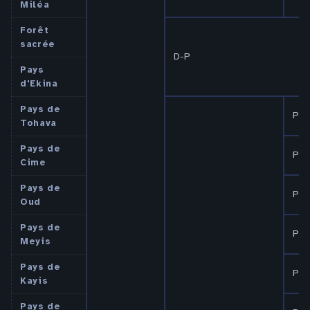
Miléa
Forêt
sacrée
D-P
Pays
d'Ekina
Pays de
P N
Tohava
Pays de
P-P
Cime
Pays de
P
Oud
Pays de
P N
Meyis
Pays de
P Z
Kayis
Pays de