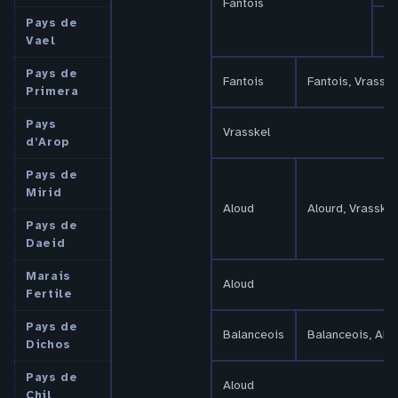
Fantois
Pays de
Fa
Vael
Pays de
Fantois
Fantois, Vrasske
Primera
Pays
Vrasskel
d’Arop
Pays de
Mirid
Aloud
Alourd, Vrasskel
Pays de
Daeid
Marais
Aloud
Fertile
Pays de
Balanceois
Balanceois, Alo
Dichos
Pays de
Aloud
Chil