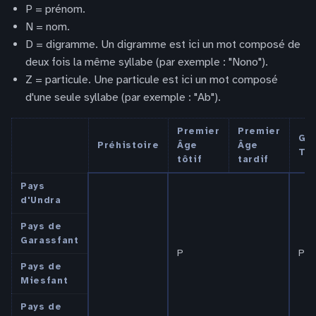
P = prénom.
N = nom.
D = digramme. Un digramme est ici un mot composé de
deux fois la même syllabe (par exemple : "Nono").
Z = particule. Une particule est ici un mot composé
d'une seule syllabe (par exemple : "Ab").
Premier
Premier
Gu
Préhistoire
Âge
Âge
Tri
tôtif
tardif
Pays
d'Undra
Pays de
Garassfant
P
P N
Pays de
Miesfant
Pays de