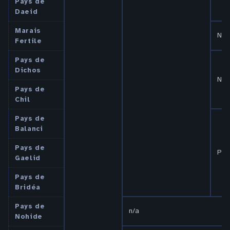
Pays de
Daeid
Marais
N N
Fertile
Pays de
Dichos
N P
Pays de
Chil
Pays de
Balanci
Pays de
P
Gaelid
Pays de
Bridéa
Pays de
n/a
Nohide