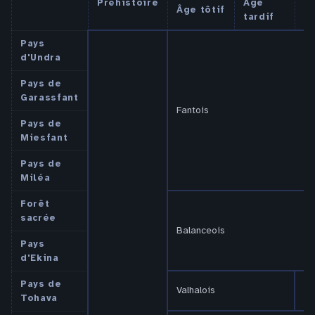
Préhistoire
Âge
Âge tôtif
Tr
tardif
Pays
d'Undra
Pays de
Garassfant
Fantois
Pays de
Miesfant
Pays de
Miléa
Forêt
sacrée
Balanceois
Pays
d'Ekina
Pays de
Valhalois
Va
Tohava