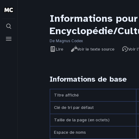
Informations pour 
Basculer
Encyclopédie/Cult
la
recherche
Basculer
le
De Magnus Codex
Affichages
menu
Lire
Voir le texte source
Voir l
Informations de base
Titre affiché
Clé de tri par défaut
Taille de la page (en octets)
Espace de noms