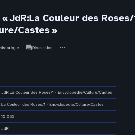
« JdR:La Couleur des Roses/1
ure/Castes »
associated-
Autres
JdR
’historique
Discussion
pages
actions
JdR:La Couleur des Roses/1 - Encyclopédie/Culture/Castes
La Couleur des Roses/1 - Encyclopédie/Culture/Castes
10 083
JdR