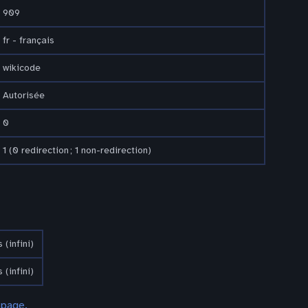
909
fr - français
wikicode
Autorisée
0
1 (0 redirection ; 1 non-redirection)
 (infini)
 (infini)
 page.