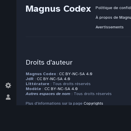
Magnus Codex
Politique de confid
À propos de Magn
Avertissements
Droits d'auteur
Magnus Codex
:
CC BY-NC-SA 4.0
JdR
:
CC BY-NC-SA 4.0
Littérature
: Tous droits réservés
Modèle
:
CC BY-NC-SA 4.0
Autres espaces de nom
: Tous droits réservés
Basculer
Plus d'informations sur la page
Copyrights
le
menu
personnel
Contact