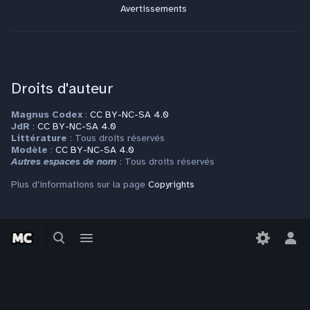
Avertissements
Droits d'auteur
Magnus Codex
:
CC BY-NC-SA 4.0
JdR
:
CC BY-NC-SA 4.0
Littérature
: Tous droits réservés
Modèle
:
CC BY-NC-SA 4.0
Autres espaces de nom
: Tous droits réservés
Plus d'informations sur la page
Copyrights
Contact
Basculer
Basculer
la
le
Bas
Pour toute question ou requête, veuillez vous adresser à
recherche
menu
le
contact@magnuscodex.net
men
per