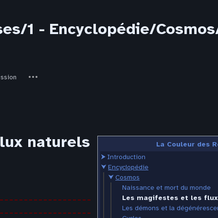
ses/1 - Encyclopédie/Cosmos/
ed-
Autres
ussion
actions
lux naturels
La Couleur des R
⮞
Introduction
⮟
Encyclopédie
⮟
Cosmos
Naissance et mort du monde
Les magifestes et les flux
Les démons et la dégénéresce