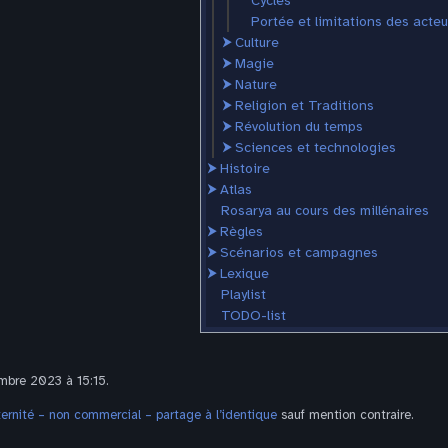
Cycles
Portée et limitations des acte
⮞
Culture
⮞
Magie
⮞
Nature
⮞
Religion et Traditions
⮞
Révolution du temps
⮞
Sciences et technologies
⮞
Histoire
⮞
Atlas
Rosarya au cours des millénaires
⮞
Règles
⮞
Scénarios et campagnes
⮞
Lexique
Playlist
TODO-list
embre 2023 à 15:15.
rnité – non commercial – partage à l’identique
sauf mention contraire.