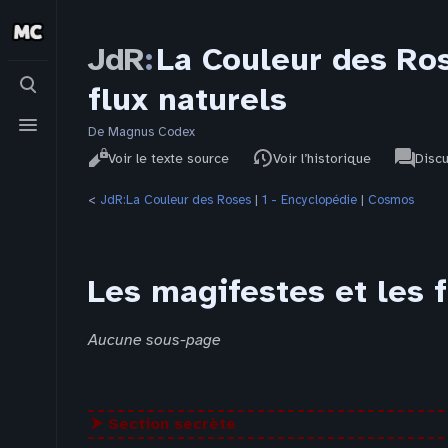
JdR
:
La Couleur des Ro
Basculer
flux naturels
la
recherche
Basculer
le
De Magnus Codex
Affichages
associat
menu
JdR
Lire
Voir le texte source
Voir l’historique
Disc
pages
<
JdR:La Couleur des Roses
‎ |
1 - Encyclopédie
‎ |
Cosmos
Les magifestes et les f
Aucune sous-page
⮞ Section secrète