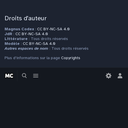
Droits d'auteur
Magnus Codex
:
CC BY-NC-SA 4.0
JdR
:
CC BY-NC-SA 4.0
Littérature
: Tous droits réservés
Modèle
:
CC BY-NC-SA 4.0
Autres espaces de nom
: Tous droits réservés
Plus d'informations sur la page
Copyrights
Basculer
Basculer
Contact
la
le
Bas
recherche
menu
le
Pour toute question ou requête, veuillez vous adresser à
men
contact@magnuscodex.net
per