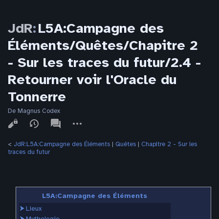
JdR
:
L5A:Campagne des
Éléments/Quêtes/Chapitre 2
- Sur les traces du futur/2.4 -
Retourner voir l'Oracle du
Tonnerre
De Magnus Codex
Affichages
associated-
Autres
pages
actions
<
JdR:L5A:Campagne des Éléments
‎ |
Quêtes
‎ |
Chapitre 2 - Sur les
traces du futur
L5A:Campagne des Éléments
⮞
Lieux
⮞
Mythologie