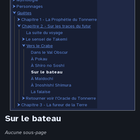
⮞
Personnages
⮟
Quêtes
⮞
Chapitre 1 - La Prophétie du Tonnerre
⮟
Chapitre 2 - Sur les traces du futur
La suite du voyage
⮞
Le sensei de Takemi
⮟
Vers le Crabe
Dans le Val Obscur
À Pokau
À Shiro no Soshi
Sur le bateau
À Maidochi
À Inoshishi Shimura
La falaise
⮞
Retourner voir l'Oracle du Tonnerre
⮞
Chapitre 3 - La fureur de la Terre
Sur le bateau
Aucune sous-page