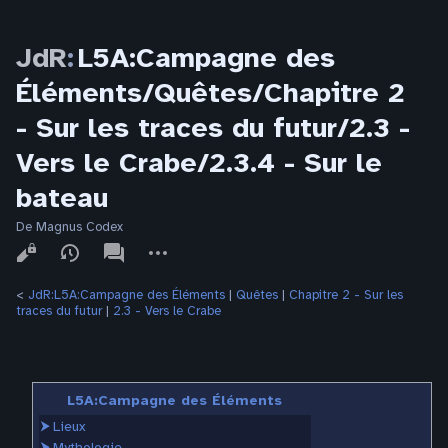
JdR
:
L5A:Campagne des
Éléments/Quêtes/Chapitre 2
- Sur les traces du futur/2.3 -
Vers le Crabe/2.3.4 - Sur le
bateau
De Magnus Codex
Affichages
associated-
Autres
pages
actions
<
JdR:L5A:Campagne des Éléments
‎ |
Quêtes
‎ |
Chapitre 2 - Sur les
traces du futur
‎ |
2.3 - Vers le Crabe
L5A:Campagne des Éléments
⮞
Lieux
⮞
Mythologie