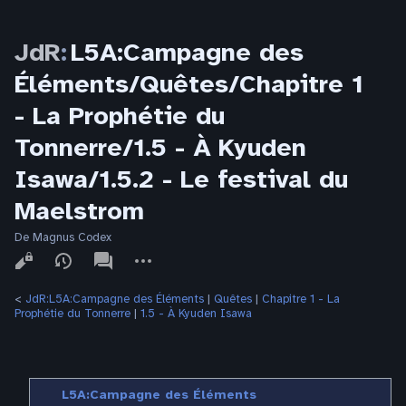
JdR
:
L5A:Campagne des
Éléments/Quêtes/Chapitre 1
- La Prophétie du
Tonnerre/1.5 - À Kyuden
Isawa/1.5.2 - Le festival du
Maelstrom
De Magnus Codex
Affichages
associated-
Autres
pages
actions
<
JdR:L5A:Campagne des Éléments
‎ |
Quêtes
‎ |
Chapitre 1 - La
Prophétie du Tonnerre
‎ |
1.5 - À Kyuden Isawa
L5A:Campagne des Éléments