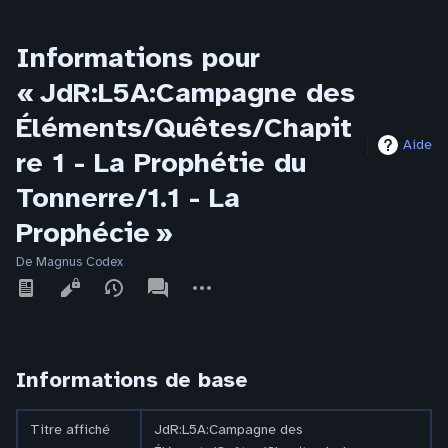
Informations pour
« JdR:L5A:Campagne des
Éléments/Quêtes/Chapit
Aide
re 1 - La Prophétie du
Tonnerre/1.1 - La
Prophécie »
De Magnus Codex
Affichages
associated-
Autres
pages
actions
Informations de base
Titre affiché
JdR:L5A:Campagne des