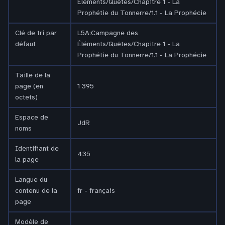
Éléments/Quêtes/Chapitre 1 - La
Prophétie du Tonnerre/1.1 - La Prophécie
Clé de tri par
L5A:Campagne des
défaut
Éléments/Quêtes/Chapitre 1 - La
Prophétie du Tonnerre/1.1 - La Prophécie
Taille de la
page (en
1 395
octets)
Espace de
JdR
noms
Identifiant de
435
la page
Langue du
contenu de la
fr - français
page
Modèle de