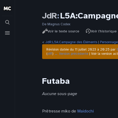
JdR
:
L5A:Campagne
Basculer
la
De Magnus Codex
Affichages
recherche
Basculer
Lire
Voir le texte source
Voir l’historique
le
menu
<
JdR:L5A:Campagne des Éléments
‎ |
Personnage
Révision datée du 11 juillet 2023 à 20:25 par
(
diff
)
← Version précédente
| Voir la version act
Futaba
Aucune sous-page
Prêtresse miko de
Maidochi