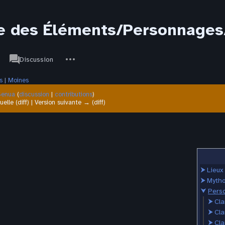
 des Éléments/Personnages
associated-
Autres
JdR
Discussion
pages
actions
s
‎ |
Moines
Senua
(
discussion
|
contributions
)
uelle (diff) | Version suivante → (diff)
⮞
Lieux
⮞
Mytho
⮟
Pers
⮞
Cla
⮞
Cla
⮞
Cla