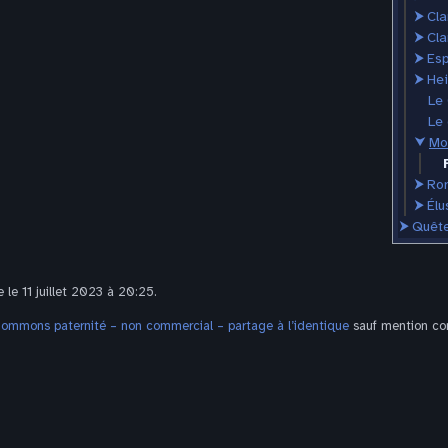
⮞
Cla
⮞
Cla
⮞
Esp
⮞
He
Le
Le 
⮟
Mo
⮞
Ro
⮞
Élu
⮞
Quêt
 le 11 juillet 2023 à 20:25.
Commons paternité – non commercial – partage à l’identique
sauf mention con