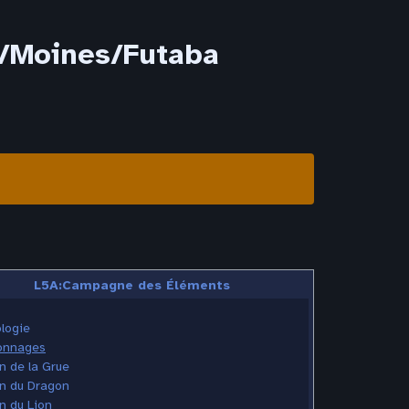
/Moines/Futaba
L5A:Campagne des Éléments
logie
onnages
n de la Grue
n du Dragon
n du Lion