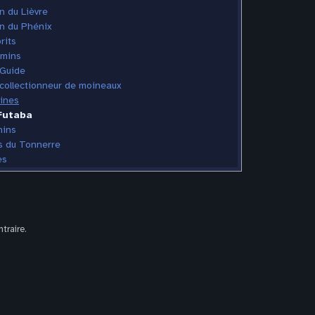
n du Lièvre
n du Phénix
rits
imins
 Guide
collectionneur de moineaux
ines
Futaba
nins
s du Tonnerre
es
traire.