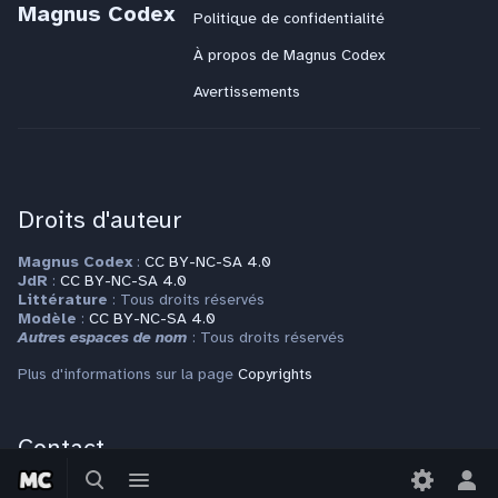
Magnus Codex
Politique de confidentialité
À propos de Magnus Codex
Avertissements
Droits d'auteur
Magnus Codex
:
CC BY-NC-SA 4.0
JdR
:
CC BY-NC-SA 4.0
Littérature
: Tous droits réservés
Modèle
:
CC BY-NC-SA 4.0
Autres espaces de nom
: Tous droits réservés
Plus d'informations sur la page
Copyrights
Contact
Basculer
Basculer
la
le
Bas
Pour toute question ou requête, veuillez vous adresser à