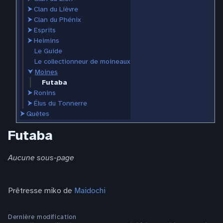
⮞
Clan du Lièvre
⮞
Clan du Phénix
⮞
Esprits
⮞
Heimins
Le Guide
Le collectionneur de moineaux
⮟
Moines
Futaba
⮞
Ronins
⮞
Élus du Tonnerre
⮞
Quêtes
Futaba
Aucune sous-page
Prêtresse miko de
Maidochi
Dernière modification