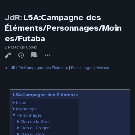
JdR
:
L5A:Campagne des
Éléments/Personnages/Moin
es/Futaba
De Magnus Codex
Affichages
associated-
Autres
pages
actions
<
JdR:L5A:Campagne des Éléments
‎ |
Personnages
‎ |
Moines
L5A:Campagne des Éléments
⮞
Lieux
⮞
Mythologie
⮟
Personnages
⮞
Clan de la Grue
⮞
Clan du Dragon
⮞
Clan du Lion