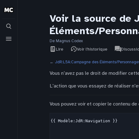
Voir la source de
Basculer
Éléments/Personn
la
recherche
Basculer
le
De Magnus Codex
Affichages
associated-
menu
Voir le
JdR
Lire
Voir l’historique
Discussi
pages
texte
source
←
JdR:L5A:Campagne des Éléments/Personnages
Vous n’avez pas le droit de modifier cette
L’action que vous essayez de réaliser n’e
Vous pouvez voir et copier le contenu de