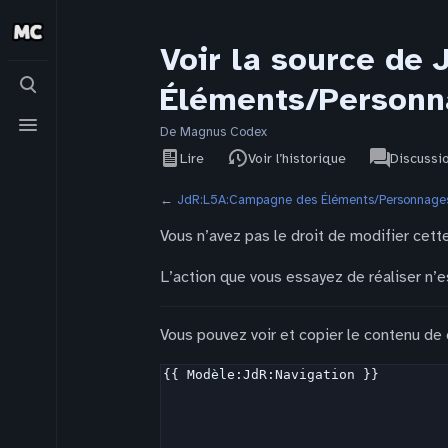
Voir la source de
Basculer
Éléments/Personn
la
recherche
Basculer
le
De Magnus Codex
Affichages
associated-
menu
Voir le
JdR
Lire
Voir l’historique
Discussi
pages
texte
source
←
JdR:L5A:Campagne des Éléments/Personnages
Vous n’avez pas le droit de modifier cette
L’action que vous essayez de réaliser n’e
Vous pouvez voir et copier le contenu de