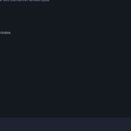
des Éléments/Famille/Ujiua
traire.