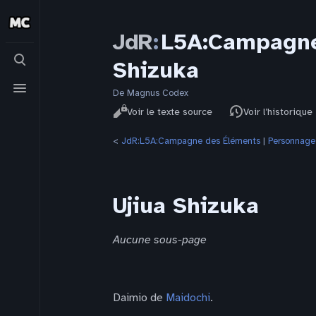
JdR
:
L5A:Campagne
Basculer
Shizuka
la
recherche
Basculer
le
De Magnus Codex
Affichages
menu
Lire
Voir le texte source
Voir l’historique
<
JdR:L5A:Campagne des Éléments
‎ |
Personnage
Ujiua Shizuka
Aucune sous-page
Daimio de
Maidochi
.