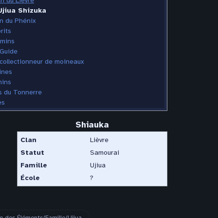
an du Lièvre
Ujiua Shizuka
n du Phénix
rits
imins
 Guide
collectionneur de moineaux
ines
nins
s du Tonnerre
es
Shiauka
Clan
Lièvre
Statut
Samourai
Famille
Ujiua
École
?