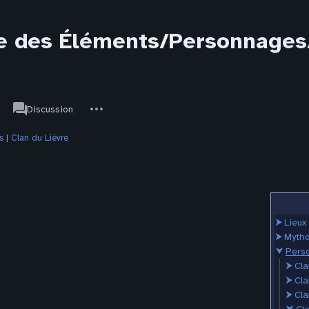
 des Éléments/Personnages/C
associated-
Autres
JdR
Discussion
pages
actions
s
‎ |
Clan du Lièvre
⮞
Lieux
⮞
Mytho
⮟
Pers
⮞
Cla
⮞
Cla
⮞
Cla