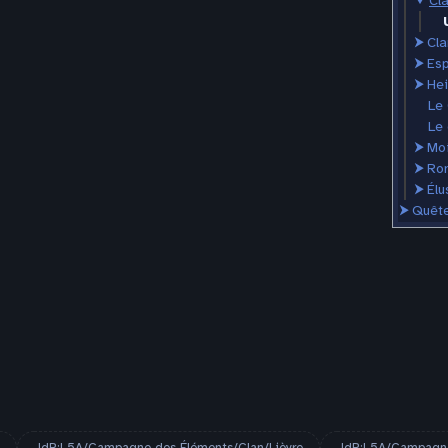
⮟
Cl
⮞
Cla
⮞
Esp
⮞
He
Le
Le 
⮞
Mo
⮞
Ro
⮞
Élu
⮞
Quêt