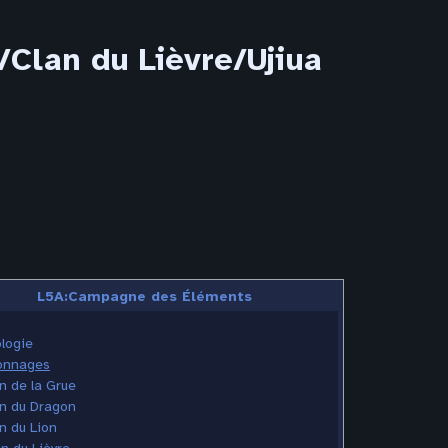
lan du Lièvre/Ujiua
L5A:Campagne des Éléments
logie
onnages
n de la Grue
n du Dragon
n du Lion