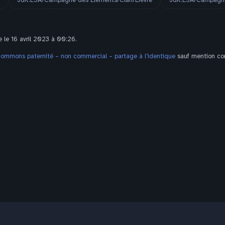
JdR:L5A/Campagne des Éléments/Clan/Lièvre
JdR:L5A/Campagne 
e le 16 avril 2023 à 00:26.
Commons paternité – non commercial – partage à l’identique
sauf mention con