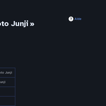
Aide
o Junji »
to Junji
unji