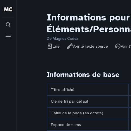
Informations pou
Basculer
Éléments/Personn
la
recherche
Basculer
le
De Magnus Codex
Affichages
menu
Lire
Voir le texte source
Voir l
Informations de base
Titre affiché
Clé de tri par défaut
Taille de la page (en octets)
Espace de noms