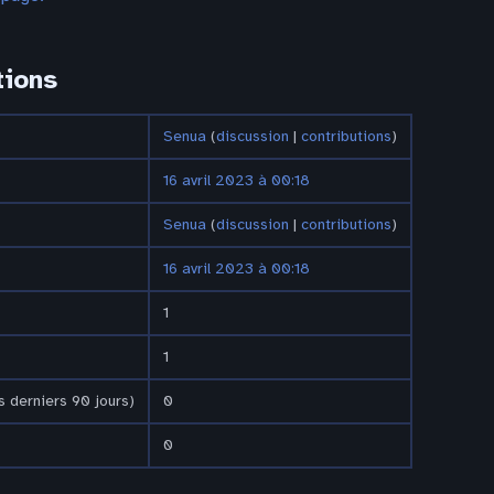
tions
Senua
(
discussion
|
contributions
)
16 avril 2023 à 00:18
Senua
(
discussion
|
contributions
)
16 avril 2023 à 00:18
1
1
 derniers 90 jours)
0
0