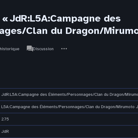
r « JdR:L5A:Campagne des
ages/Clan du Dragon/Mirumot
associated-
Autres
JdR
’historique
Discussion
pages
actions
JdR:L5A:Campagne des Éléments/Personnages/Clan du Dragon/Mirumo
L5A:Campagne des Éléments/Personnages/Clan du Dragon/Mirumoto J
275
JdR