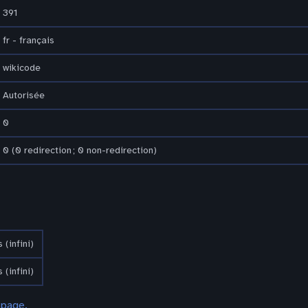
391
fr - français
wikicode
Autorisée
0
0 (0 redirection ; 0 non-redirection)
 (infini)
 (infini)
 page.