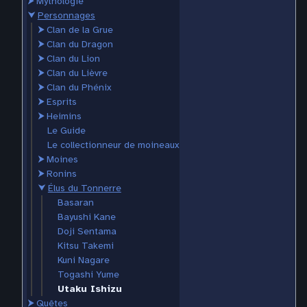
⮞
Mythologie
⮟
Personnages
⮞
Clan de la Grue
⮞
Clan du Dragon
⮞
Clan du Lion
⮞
Clan du Lièvre
⮞
Clan du Phénix
⮞
Esprits
⮞
Heimins
Le Guide
Le collectionneur de moineaux
⮞
Moines
⮞
Ronins
⮟
Élus du Tonnerre
Basaran
Bayushi Kane
Doji Sentama
Kitsu Takemi
Kuni Nagare
Togashi Yume
Utaku Ishizu
⮞
Quêtes