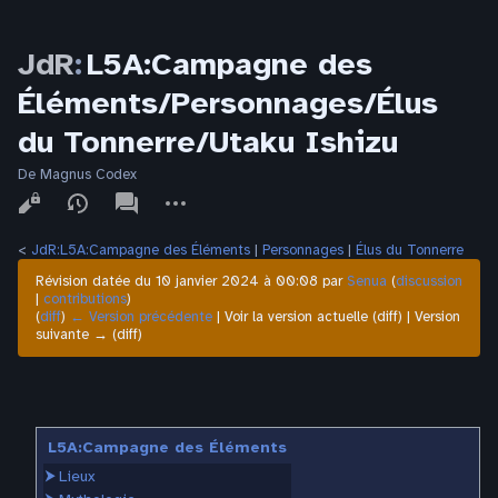
JdR
:
L5A:Campagne des
Éléments/Personnages/Élus
du Tonnerre/Utaku Ishizu
De Magnus Codex
Affichages
associated-
Autres
pages
actions
<
JdR:L5A:Campagne des Éléments
‎ |
Personnages
‎ |
Élus du Tonnerre
Révision datée du 10 janvier 2024 à 00:08 par
Senua
(
discussion
|
contributions
)
(
diff
)
← Version précédente
| Voir la version actuelle (diff) | Version
suivante → (diff)
L5A:Campagne des Éléments
⮞
Lieux