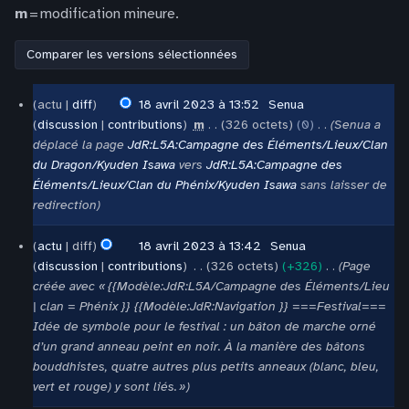
m
= modification mineure.
18
actu
diff
18 avril 2023 à 13:52
‎
Senua
avril
discussion
contributions
‎
m
326 octets
0
‎
Senua a
2023
déplacé la page
JdR:L5A:Campagne des Éléments/Lieux/Clan
du Dragon/Kyuden Isawa
vers
JdR:L5A:Campagne des
Éléments/Lieux/Clan du Phénix/Kyuden Isawa
sans laisser de
redirection
actu
diff
18 avril 2023 à 13:42
‎
Senua
discussion
contributions
‎
326 octets
+326
‎
Page
créée avec « {{Modèle:JdR:L5A/Campagne des Éléments/Lieu
| clan = Phénix }} {{Modèle:JdR:Navigation }} ===Festival===
Idée de symbole pour le festival : un bâton de marche orné
d’un grand anneau peint en noir. À la manière des bâtons
bouddhistes, quatre autres plus petits anneaux (blanc, bleu,
vert et rouge) y sont liés. »