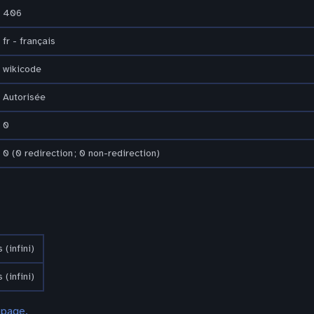
406
fr - français
wikicode
Autorisée
0
0 (0 redirection ; 0 non-redirection)
 (infini)
 (infini)
 page.