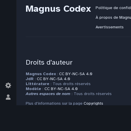
Magnus Codex
Politique de confid
À propos de Magn
Avertissements
Droits d'auteur
Magnus Codex
:
CC BY-NC-SA 4.0
JdR
:
CC BY-NC-SA 4.0
Littérature
: Tous droits réservés
Modèle
:
CC BY-NC-SA 4.0
Autres espaces de nom
: Tous droits réservés
Basculer
Plus d'informations sur la page
Copyrights
le
menu
personnel
Contact