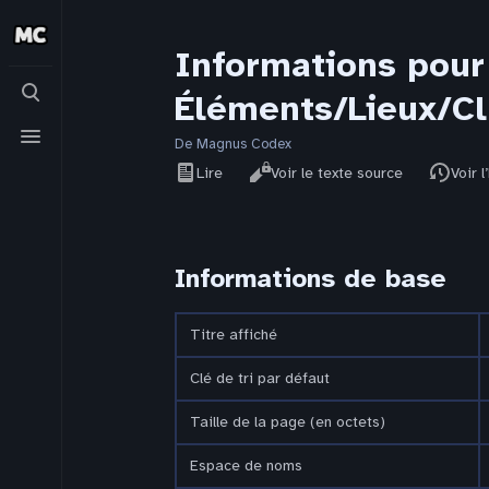
Informations pou
Basculer
Éléments/Lieux/Cl
la
recherche
Basculer
le
De Magnus Codex
Affichages
menu
Lire
Voir le texte source
Voir l
Informations de base
Titre affiché
Clé de tri par défaut
Taille de la page (en octets)
Espace de noms