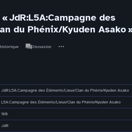
r « JdR:L5A:Campagne des
an du Phénix/Kyuden Asako 
associated-
Autres
JdR
’historique
Discussion
pages
actions
JdR:L5A:Campagne des Éléments/Lieux/Clan du Phénix/Kyuden Asako
L5A:Campagne des Éléments/Lieux/Clan du Phénix/Kyuden Asako
160
JdR