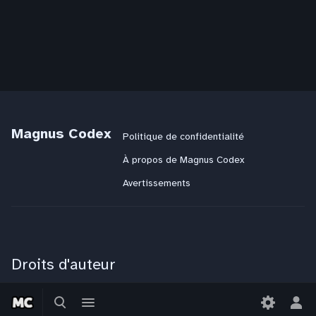
Magnus Codex
Politique de confidentialité
À propos de Magnus Codex
Avertissements
Droits d'auteur
Magnus Codex
:
CC BY-NC-SA 4.0
Basculer
Basculer
JdR
:
CC BY-NC-SA 4.0
la
le
Bas
Littérature
: Tous droits réservés