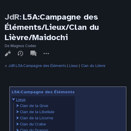
JdR
:
L5A:Campagne des
Éléments/Lieux/Clan du
Lièvre/Maidochi
De Magnus Codex
Affichages
associated-
Autres
pages
actions
<
JdR:L5A:Campagne des Éléments
‎ |
Lieux
‎ |
Clan du Lièvre
L5A:Campagne des Éléments
⮟
Lieux
⮞
Clan de la Grue
⮞
Clan de la Libellule
⮞
Clan de la Licorne
⮞
Clan du Crabe
⮞
Clan du Dragon