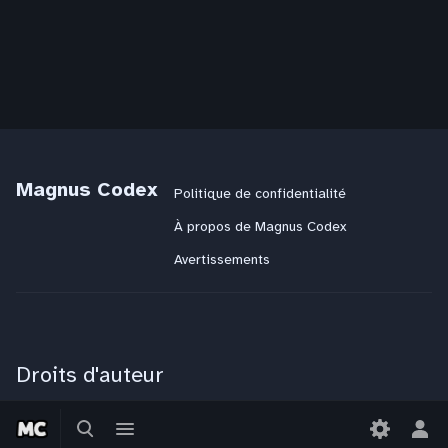
Magnus Codex
Politique de confidentialité
À propos de Magnus Codex
Avertissements
Droits d'auteur
Magnus Codex
:
CC BY-NC-SA 4.0
Basculer
Basculer
JdR
:
CC BY-NC-SA 4.0
la
le
Bas
Littérature
: Tous droits réservés