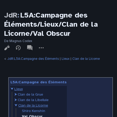
JdR
:
L5A:Campagne des
Éléments/Lieux/Clan de la
Licorne/Val Obscur
De Magnus Codex
Affichages
associated-
Autres
pages
actions
<
JdR:L5A:Campagne des Éléments
‎ |
Lieux
‎ |
Clan de la Licorne
L5A:Campagne des Éléments
⮟
Lieux
⮞
Clan de la Grue
⮞
Clan de la Libellule
⮟
Clan de la Licorne
Shiro Kenshin
Val Obscur