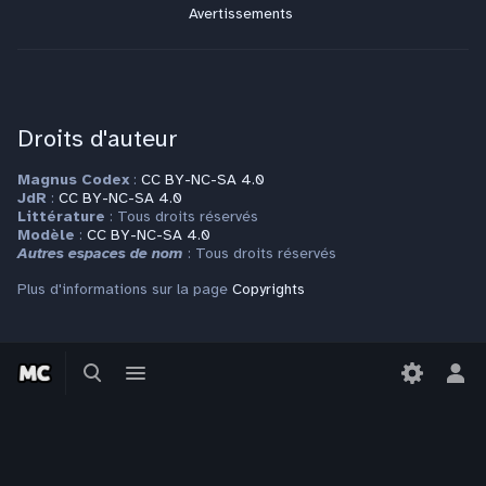
Avertissements
Droits d'auteur
Magnus Codex
:
CC BY-NC-SA 4.0
JdR
:
CC BY-NC-SA 4.0
Littérature
: Tous droits réservés
Modèle
:
CC BY-NC-SA 4.0
Autres espaces de nom
: Tous droits réservés
Plus d'informations sur la page
Copyrights
Contact
Basculer
Basculer
la
le
Bas
Pour toute question ou requête, veuillez vous adresser à
recherche
menu
le
contact@magnuscodex.net
men
per