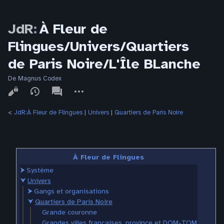
JdR
:
À Fleur de
Flingues/Univers/Quartiers
de Paris Noire/L'Île BLanche
De Magnus Codex
Affichages
associated-
Autres
pages
actions
<
JdR:À Fleur de Flingues
‎ |
Univers
‎ |
Quartiers de Paris Noire
À Fleur de Flingues
⮞
Système
⮟
Univers
⮞
Gangs et organisations
⮟
Quartiers de Paris Noire
Grande couronne
Grandes villes françaises, province et DOM-TOM