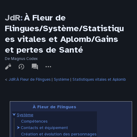
JdR
:
À Fleur de
Flingues/Système/Statistiqu
es vitales et Aplomb/Gains
et pertes de Santé
De Magnus Codex
Affichages
associated-
Autres
pages
actions
<
JdR:À Fleur de Flingues
‎ |
Système
‎ |
Statistiques vitales et Aplomb
À Fleur de Flingues
⮟
Système
Compétences
⮞
Contacts et équipement
Création et évolution des personnages