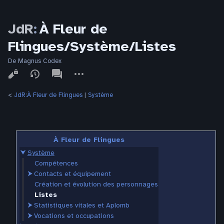
JdR
:
À Fleur de
Flingues/Système/Listes
De Magnus Codex
Affichages
associated-
Autres
pages
actions
<
JdR:À Fleur de Flingues
‎ |
Système
À Fleur de Flingues
⮟
Système
Compétences
⮞
Contacts et équipement
Création et évolution des personnages
Listes
⮞
Statistiques vitales et Aplomb
⮞
Vocations et occupations