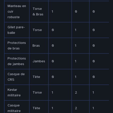
Manteau en
Torse
cuir
1
0
0
& Bras
robuste
Gilet pare-
Torse
0
1
0
balle
Protections
Bras
0
1
0
de bras
Protections
Jambes
0
1
0
de jambes
Casque de
Tête
0
1
0
CRS
Kevlar
Torse
1
2
1
militaire
Casque
Tête
1
2
1
militaire