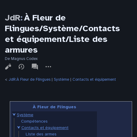
JdR
:
À Fleur de
Flingues/Système/Contacts
et équipement/Liste des
armures
De Magnus Codex
Affichages
associated-
Autres
pages
actions
<
JdR:À Fleur de Flingues
‎ |
Système
‎ |
Contacts et équipement
À Fleur de Flingues
⮟
Système
Compétences
⮟
Contacts et équipement
Liste des armes