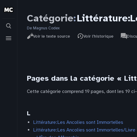
Catégorie
:
Littérature:
Basculer
la
De Magnus Codex
Affichages
associat
recherche
Basculer
Catégor
Lire
Voir le texte source
Voir l’historique
Disc
pages
le
menu
Pages dans la catégorie « Lit
Cette catégorie comprend 19 pages, dont les 19 ci
L
Littérature:Les Ancolies sont Immortelles
Littérature:Les Ancolies sont Immortelles/Livre